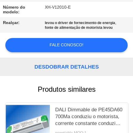
Número do
XH-V12010-E
PRIVACY
modelo:
POLICY
Realçar:
,
levou o driver de fornecimento de energia
fonte de alimentação de motorista levou
FALE CONOSCO!
DESDOBRAR DETALHES
Produtos similares
DALI Dimmable de PE45DA60
700Ma conduziu o motorista,
corrente constante conduzida
da fonte de alimentação de
negotiable MOQ:1