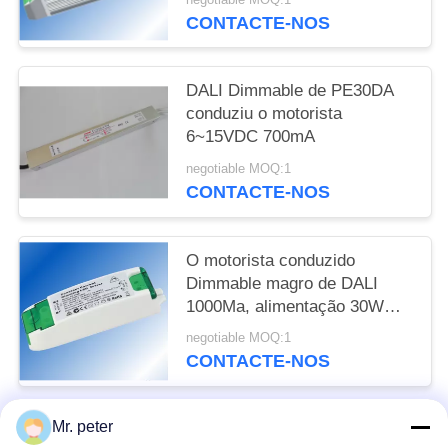
Downlight
CONTACTE-NOS
DALI Dimmable de PE30DA
conduziu o motorista
6~15VDC 700mA
negotiable MOQ:1
CONTACTE-NOS
O motorista conduzido
Dimmable magro de DALI
1000Ma, alimentação 30W
conduzida atual constante
negotiable MOQ:1
fonte 28 VDC
CONTACTE-NOS
Mr. peter
Categorias populares
Todos