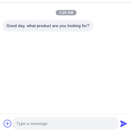
1:26 AM
Carregador De Carro Para Smartphone
Carregador De Viagem Para Telemóvel
Good day, what product are you looking for?
Carregador Do IPhone Retrátil
Carregador De Carro USB
Adaptador De Viagem USB
Carregador Micro USB Retrátil
Carregador De Viagem Do IPhone
Carregador Do Carro Do Iphone
Subscreva