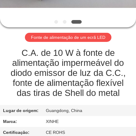
CONTROLE
DA
QUALIDADE
Fonte de alimentação de um ecrã LED
CONTACTE-
NOS
C.A. de 10 W à fonte de
alimentação impermeável do
PEÇA
diodo emissor de luz da C.C.,
UMAS
fonte de alimentação flexível
CITAÇÕES
das tiras de Shell do metal
MAPA
Lugar de origem:
Guangdong, China
DO
Marca:
XINHE
SITE
Certificação:
CE ROHS