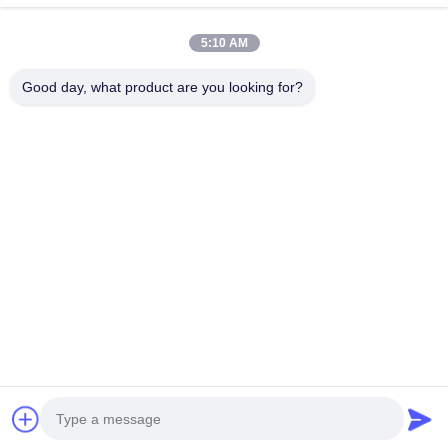
5:10 AM
Chargeur De Voiture Pour Smartphone
Chargeur De Téléphone Portable
Good day, what product are you looking for?
Chargeur IPhone Rétractable
Charger De Voiture USB
Adaptateur De Voyage USB
Chargeur Micro USB Rétractable
Chargeur Pour IPhone
Chargeur De Voiture D'iphone
Souscrivez