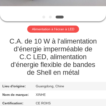
CONTRÔLE
DE
QUALITÉ
Alimentation à l'écran à LED
CONTACTEZ-
C.A. de 10 W à l'alimentation
NOUS
d'énergie imperméable de
C.C LED, alimentation
DEMANDEZ
d'énergie flexible de bandes
UNE
de Shell en métal
CITATION
Lieu d'origine:
Guangdong, Chine
PLAN
Nom de marque:
XINHE
DU
Certification:
CE ROHS