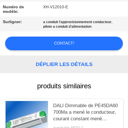
SITE
Numéro de
XH-V12010-E
modèle:
PRIVACY
Surligner:
,
a conduit l'approvisionnement conducteur
pilote a conduit d'alimentation
POLICY
CONTACT!
DÉPLIER LES DÉTAILS
produits similaires
DALI Dimmable de PE45DA60
700Ma a mené le conducteur,
courant constant mené
d'alimentation d'énergie de
negotiable MOQ:1