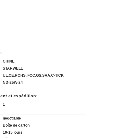
t:
CHINE
STARWELL
UL,CE,ROHS, FCC,GS,SAA,C-TICK
ND-25W-24
ent et expédition:
1
negotiable
Boîte de carton
10-15 jours