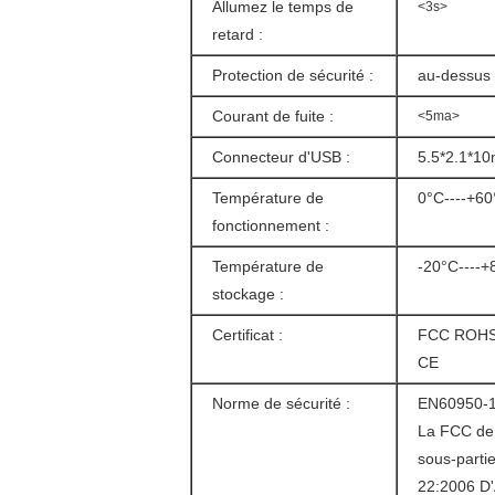
Allumez le temps de
<3s>
retard :
Protection de sécurité :
au-dessus d
Courant de fuite :
<5ma>
Connecteur d'USB :
5.5*2.1*1
Température de
0°C----+60
fonctionnement :
Température de
-20°C----+
stockage :
Certificat :
FCC ROHS,
CE
Norme de sécurité :
EN60950-1
La FCC de 
sous-parti
22:2006 D