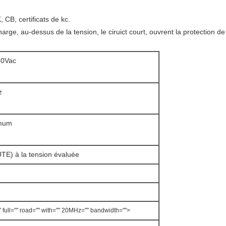
 CB, certificats de kc.
arge, au-dessus de la tension, le ciruict court, ouvrent la protection d
40Vac
z
imum
E) à la tension évaluée
 full="" road="" with="" 20MHz="" bandwidth="">