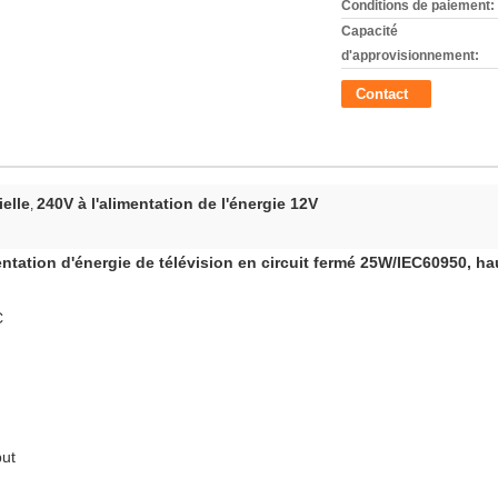
Conditions de paiement:
Capacité
d'approvisionnement:
Contact
ielle
240V à l'alimentation de l'énergie 12V
,
tation d'énergie de télévision en circuit fermé 25W/IEC60950, ha
C
put