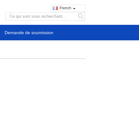
French
search
Demande de soumission