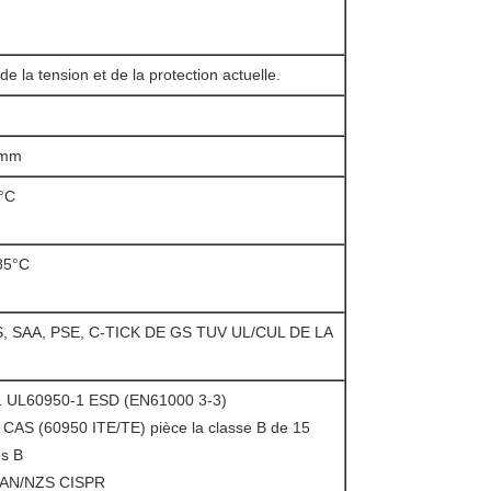
e la tension et de la protection actuelle.
0mm
°C
85°C
 SAA, PSE, C-TICK DE GS TUV UL/CUL DE LA
 UL60950-1 ESD (EN61000 3-3)
CAS (60950 ITE/TE) pièce la classe B de 15
es B
'AN/NZS CISPR