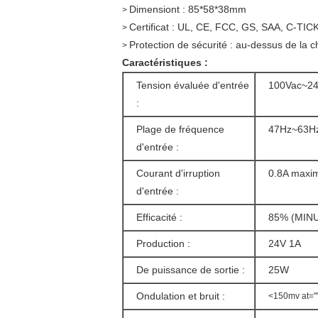
Dimensiont :
85*58*38mm
>
Certificat : UL, CE, FCC, GS, SAA, C-TICK,
>
Protection de sécurité : au-dessus de la ch
>
Caractéristiques :
Tension évaluée d'entrée
100Vac~2
:
Plage de fréquence
47Hz~63H
d'entrée :
Courant d'irruption
0.8A max
d'entrée :
Efficacité :
85% (MINUT
Production :
24V 1A
De puissance de sortie :
25W
Ondulation et bruit :
<150mv at=""