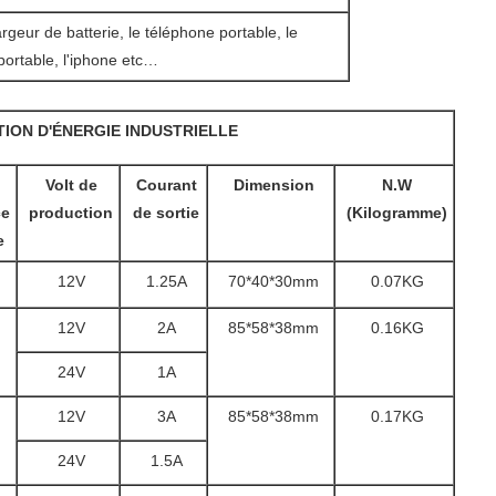
rgeur de batterie, le téléphone portable, le
portable, l'iphone etc…
ION D'ÉNERGIE INDUSTRIELLE
Volt de
Courant
Dimension
N.W
ce
production
de sortie
(Kilogramme)
e
12V
1.25A
70*40*30mm
0.07KG
12V
2A
85*58*38mm
0.16KG
24V
1A
12V
3A
85*58*38mm
0.17KG
24V
1.5A