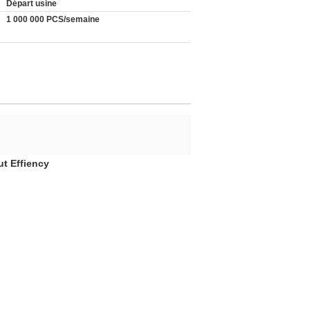
Départ usine
1 000 000 PCS/semaine
ut Effiency