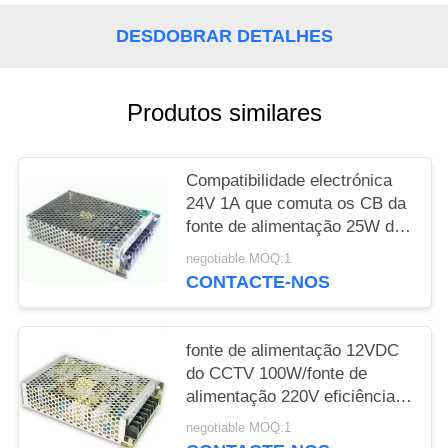
DESDOBRAR DETALHES
PRIVACY
POLICY
Produtos similares
Compatibilidade electrónica
24V 1A que comuta os CB da
fonte de alimentação 25W do
CCTV/IEC60950, Effiency alto
negotiable MOQ:1
CONTACTE-NOS
fonte de alimentação 12VDC
do CCTV 100W/fonte de
alimentação 220V eficiência
elevada do interruptor
negotiable MOQ:1