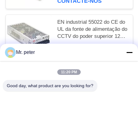
CONTACTE-NOS
EN industrial 55022 do CE do
UL da fonte de alimentação do
CCTV do poder superior 12V
da compatibilidade electrónica
negotiable MOQ:1
200W
Mr. peter
CONTACTE-NOS
11:20 PM
Categorias populares
Todos
Good day, what product are you looking for?
Carregador De Carro Para Smartphone
Carregador De Viagem Para Telemóvel
Carregador Do IPhone Retrátil
Carregador De Carro USB
Adaptador De Viagem USB
Carregador Micro USB Retrátil