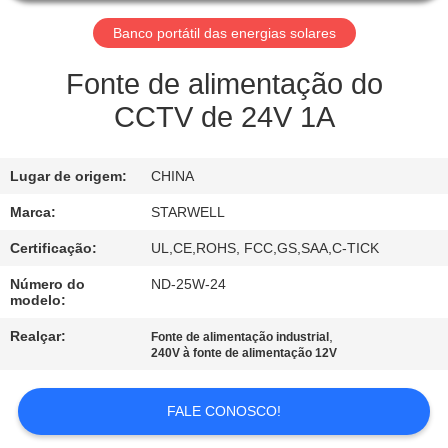
CONTROLE
Banco portátil das energias solares
DA
QUALIDADE
Fonte de alimentação do
CCTV de 24V 1A
CONTACTE-
NOS
Lugar de origem:
CHINA
Marca:
STARWELL
PEÇA
Certificação:
UL,CE,ROHS, FCC,GS,SAA,C-TICK
UMAS
Número do
ND-25W-24
CITAÇÕES
modelo:
Realçar:
,
Fonte de alimentação industrial
MAPA
240V à fonte de alimentação 12V
DO
FALE CONOSCO!
SITE