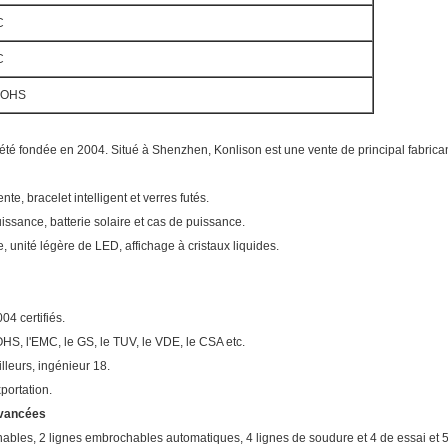
C
C
ROHS
été fondée en 2004. Situé à Shenzhen, Konlison est une vente de principal fabrica
ente, bracelet intelligent et verres futés.
issance, batterie solaire et cas de puissance.
, unité légère de LED, affichage à cristaux liquides.
4 certifiés.
OHS, l'EMC, le GS, le TUV, le VDE, le CSA etc.
lleurs, ingénieur 18.
portation.
avancées
ables, 2 lignes embrochables automatiques, 4 lignes de soudure et 4 de essai et 