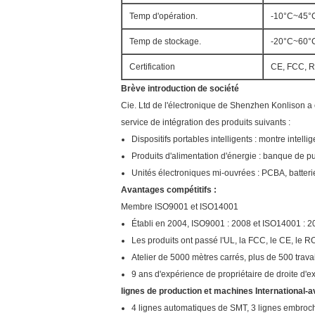
Temp d'opération.
-10°C~45°
Temp de stockage.
-20°C~60°
Certification
CE, FCC, 
Brève introduction de société
Cie. Ltd de l'électronique de Shenzhen Konlison a 
service de intégration des produits suivants :
Dispositifs portables intelligents : montre intellig
Produits d'alimentation d'énergie : banque de pu
Unités électroniques mi-ouvrées : PCBA, batterie
Avantages compétitifs :
Membre ISO9001 et ISO14001
Établi en 2004, ISO9001 : 2008 et ISO14001 : 200
Les produits ont passé l'UL, la FCC, le CE, le R
Atelier de 5000 mètres carrés, plus de 500 travai
9 ans d'expérience de propriétaire de droite d'ex
lignes de production et machines International-
4 lignes automatiques de SMT, 3 lignes embroch