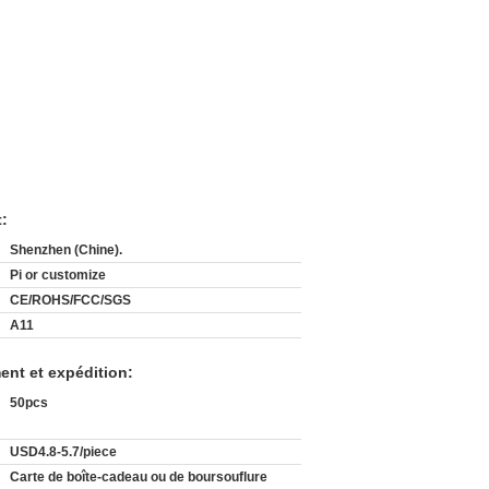
t:
Shenzhen (Chine).
Pi or customize
CE/ROHS/FCC/SGS
A11
ent et expédition:
50pcs
USD4.8-5.7/piece
Carte de boîte-cadeau ou de boursouflure