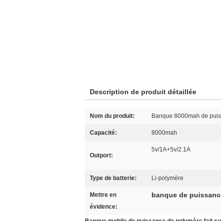
Description de produit détaillée
Nom du produit:
Banque 8000mah de puiss
Capacité:
8000mah
5v/1A+5v/2.1A
Outport:
Type de batterie:
Li-polymère
banque de puissance
Mettre en
évidence: