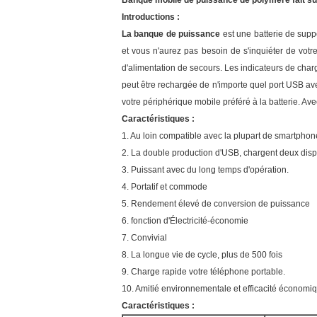
Banque mobile de puissance de polymère fait 
Introductions :
La banque de puissance
est une batterie de supp
et vous n'aurez pas besoin de s'inquiéter de vot
d'alimentation de secours. Les indicateurs de c
peut être rechargée de n'importe quel port USB ave
votre périphérique mobile préféré à la batterie. 
Caractéristiques :
1. Au loin compatible avec la plupart de smartphone
2. La double production d'USB, chargent deux dis
3. Puissant avec du long temps d'opération.
4. Portatif et commode
5. Rendement élevé de conversion de puissance
6. fonction d'Électricité-économie
7. Convivial
8. La longue vie de cycle, plus de 500 fois
9. Charge rapide votre téléphone portable.
10. Amitié environnementale et efficacité économi
Caractéristiques :