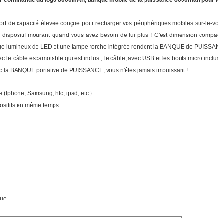
sur commande du logo 8000mAh, banque mobile de la puissance 8000mah pour 
ort de capacité élevée conçue pour recharger vos périphériques mobiles sur-le-vont
re dispositif mourant quand vous avez besoin de lui plus ! C'est dimension comp
harge lumineux de LED et une lampe-torche intégrée rendent la BANQUE de PUISSA
c le câble escamotable qui est inclus ; le câble, avec USB et les bouts micro incl
Avec la BANQUE portative de PUISSANCE, vous n'êtes jamais impuissant !
 (Iphone, Samsung, htc, ipad, etc.)
positifs en même temps.
que