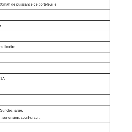
0mah de puissance de portefeuille
e
millimètre
.1A
 Sur-décharge,
, surtension, court-circuit.