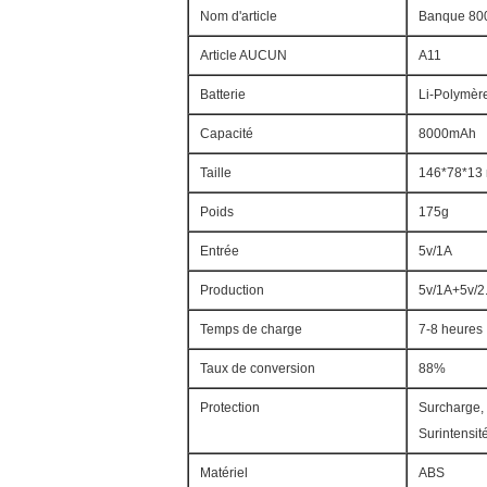
Nom d'article
Banque 800
Article AUCUN
A11
Batterie
Li-Polymèr
Capacité
8000mAh
Taille
146*78*13 
Poids
175g
Entrée
5v/1A
Production
5v/1A+5v/2
Temps de charge
7-8 heures
Taux de conversion
88%
Protection
Surcharge,
Surintensité
Matériel
ABS