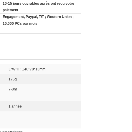
10-15 jours ouvrables après ont reçu votre
paiement
Engagement, Paypal, T/T ; Western Union ;
10.000 PCs par mois
L*W*H : 146*78*13mm
175g
7-8hr
1 année