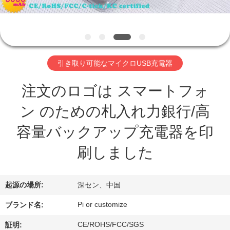
達
に
つ
い
引き取り可能なマイクロUSB充電器
て
注文のロゴは スマートフォ
ン のための札入れ力銀行/高
工
容量バックアップ充電器を印
場
刷しました
旅
行
起源の場所:
深セン、中国
Pi or customize
ブランド名:
品
CE/ROHS/FCC/SGS
証明: