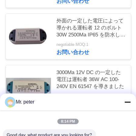
お問い合わせ
い
外面の一定した電圧によって
導かれる運転者 12 のボルト
引
30W 2500Ma IP65 を防水して
用
下さい
negotiable MOQ:1
お問い合わせ
を
要
3000Ma 12V DC の一定した
求
電圧は運転者 36W AC 100-
240V EN 61547 を導きました
し
negotiable MOQ:1
Mr. peter
な
お問い合わせ
さ
8:14 PM
人気カテゴリ
い
すべて
Good day, what product are you looking for?