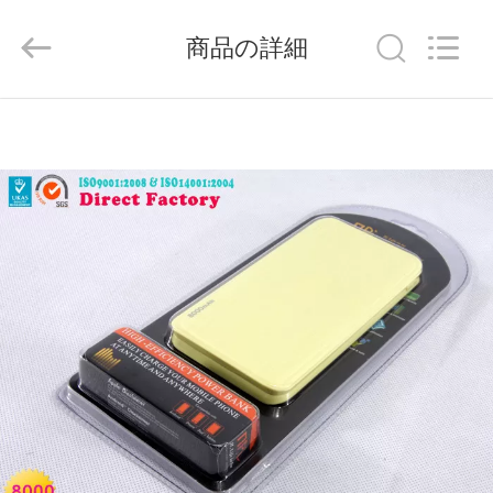
©
2014
-
商品の詳細
2026
China
Mobile
Phone
Charger
家
Online
Marketplace.
All
Rights
Reserved.
Developed
プ
by
ECER
ロ
ダ
ク
ト
私