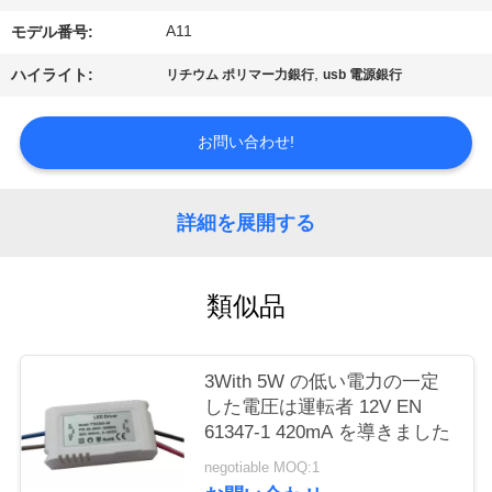
質
A11
モデル番号:
管
,
ハイライト:
リチウム ポリマー力銀行
usb 電源銀行
理
お問い合わせ!
私
達
詳細を展開する
に
類似品
連
絡
3With 5W の低い電力の一定
し
した電圧は運転者 12V EN
61347-1 420mA を導きました
な
negotiable MOQ:1
さ