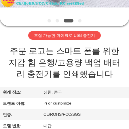
하
여
공
후집 가능한 마이크로 USB 충전기
장
주문 로고는 스마트 폰를 위한
여
지갑 힘 은행/고용량 백업 배터
행
리 충전기를 인쇄했습니다
품
원래 장소:
심천, 중국
질
Pi or customize
브랜드 이름:
관
CE/ROHS/FCC/SGS
인증:
리
모델 번호:
대답