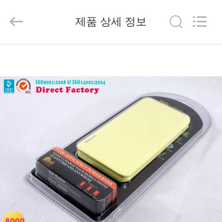
2014
-
2026
제품 상세 정보
China
Mobile
Phone
Charger
Online
집
Marketplace.
All
Rights
Reserved.
Developed
by
제
ECER
품
우
리
에
대