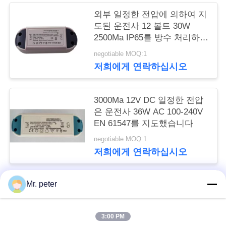
구
외부 일정한 전압에 의하여 지
도된 운전사 12 볼트 30W
하
2500Ma IP65를 방수 처리하십
세
시오
negotiable MOQ:1
저희에게 연락하십시오
요
3000Ma 12V DC 일정한 전압
사
은 운전사 36W AC 100-240V
EN 61547를 지도했습니다
이
negotiable MOQ:1
트
저희에게 연락하십시오
맵
Mr. peter
모든
PRIVACY
POLICY
3:00 PM
스마트폰 자동차 충전기
휴대폰 여행용 충전기