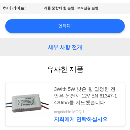
,
하이 라이트:
리튬 중합체 힘 은행
usb 전원 은행
연
락
연락처!
주
세
세부 사항 전개
요
유사한 제품
인
용
3With 5W 낮은 힘 일정한 전
압은 운전사 12V EN 61347-1
문
420mA를 지도했습니다
을
negotiable MOQ:1
저희에게 연락하십시오
요