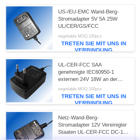
PRIVACY
POLICY
US-/EU-EMC Wand-Berg-
Stromadapter 5V 5A 25W
UL/CER/GS/FCC
negotiable MOQ:100pcs
TRETEN SIE MIT UNS IN
VERBINDUNG
UL-CER-FCC SAA
genehmigte IEC60950-1
externen 24V 18W an der
Wand befestigten
negotiable MOQ:100pcs
Stromadapter
TRETEN SIE MIT UNS IN
VERBINDUNG
Netz-Wand-Berg-
Stromadapter 12V Vereinigter
Staaten UL-CER-FCC DC-1A
12W