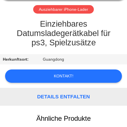
TRETEN
Ausziehbarer iPhone-Lader
SIE
Einziehbares
MIT
Datumsladegerätkabel für
UNS
ps3, Spielzusätze
IN
VERBINDUNG
Herkunftsort:
Guangdong
FORDERN
KONTAKT!
SIE EIN
ZITAT
DETAILS ENTFALTEN
SITEMAP
Ähnliche Produkte