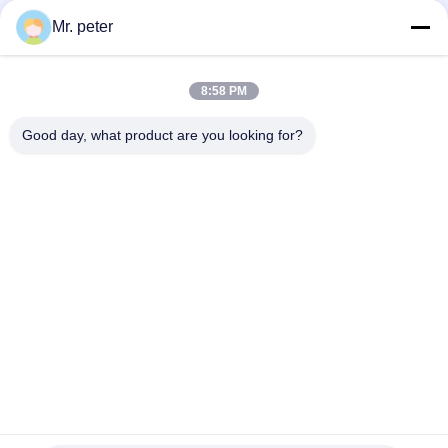
negotiable MOQ:100pcs
Mr. peter
TRETEN SIE MIT UNS IN
VERBINDUNG
8:58 PM
Beliebte Kategorien
Alle
Good day, what product are you looking for?
Smartphone-Autoladegerät
Reiseladegerät Für Mobiltelefone
Ausziehbarer IPhone-Lader
USB -Auto -Ladegerät
USB-Reiseadapter
Einziehbarer Micro-USB-Lader
IPhone Reiseladegerät
Iphone Autoladegerät
Unterzeichnen