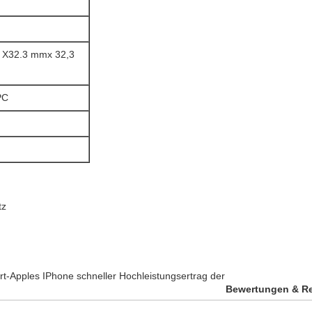
r X32.3 mmx 32,3
PC
tz
Bewertungen & R