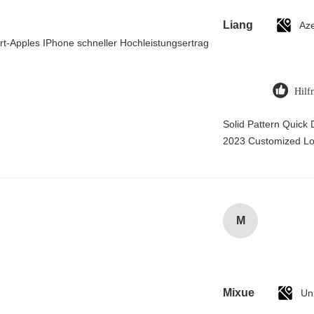
Liang
Hilf
Solid Pattern Quick
2023 Customized L
M
Mixue