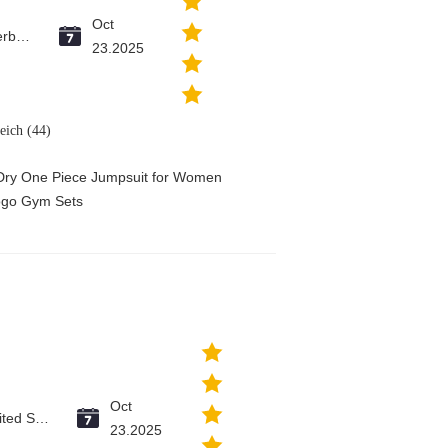
Oct
Azerbaijan
23.2025
reich (44)
 Dry One Piece Jumpsuit for Women
ogo Gym Sets
Oct
United States
23.2025