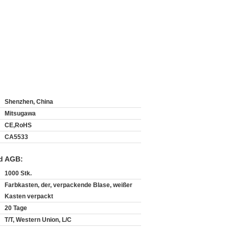
Shenzhen, China
Mitsugawa
CE,RoHS
CA5533
d AGB:
1000 Stk.
Farbkasten, der, verpackende Blase, weißer
Kasten verpackt
20 Tage
T/T, Western Union, L/C