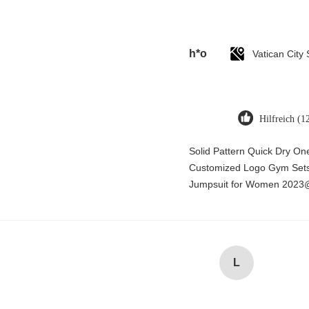
h*o
Hilfreich (1
Solid Pattern Quick Dry O
Customized Logo Gym Sets 
Jumpsuit for Women 2023
L