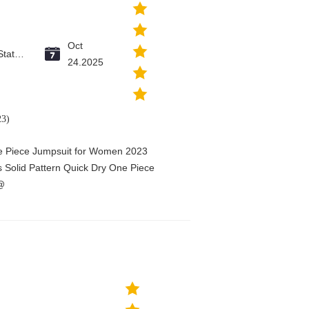
Oct
Vatican City State (Holy See)
24.2025
23)
ne Piece Jumpsuit for Women 2023
Solid Pattern Quick Dry One Piece
@