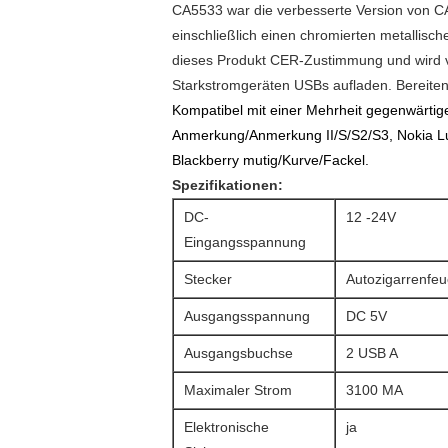
CA5533 war die verbesserte Version von CA
einschließlich einen chromierten metallis
dieses Produkt CER-Zustimmung und wird v
Starkstromgeräten USBs aufladen. Bereiten 
Kompatibel mit einer Mehrheit gegenwärtig
Anmerkung/Anmerkung II/S/S2/S3, Nokia Lu
Blackberry mutig/Kurve/Fackel.
Spezifikationen:
DC-
12 -24V
Eingangsspannung
Stecker
Autozigarrenfe
Ausgangsspannung
DC 5V
Ausgangsbuchse
2 USB A
Maximaler Strom
3100 MA
Elektronische
ja