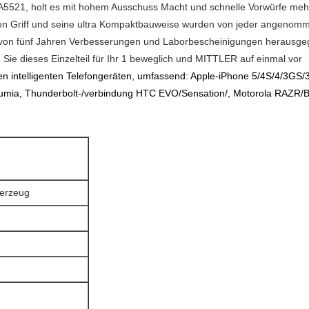
5521, holt es mit hohem Ausschuss Macht und schnelle Vorwürfe mehr 
chen Griff und seine ultra Kompaktbauweise wurden von jeder angenomm
on fünf Jahren Verbesserungen und Laborbescheinigungen herausgege
Sie dieses Einzelteil für Ihr 1 beweglich und MITTLER auf einmal vor
en intelligenten Telefongeräten, umfassend: Apple-iPhone 5/4S/4/3GS
mia, Thunderbolt-/verbindung HTC EVO/Sensation/, Motorola RAZR/Bi
uerzeug