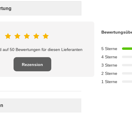
rtung
Bewertungsübe
5 Sterne
d auf 50 Bewertungen für diesen Lieferanten
4 Sterne
Rezension
3 Sterne
2 Sterne
schreiben
1 Sterne
en