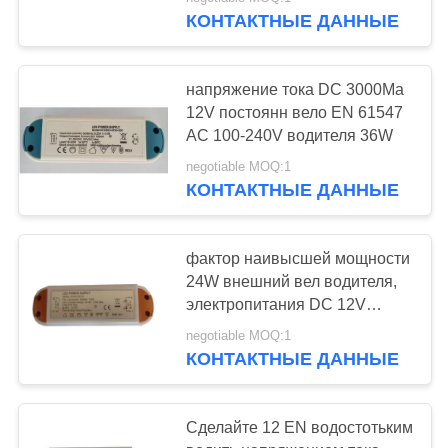
КАЧЕСТВА
КОНТАКТНЫЕ ДАННЫЕ
телефонов
СВЯЖИТЕСЬ
45
напряжение тока DC 3000Ma
МЫ
12V постоянн вело EN 61547
Зарядное
AC 100-240V водителя 36W
СПРОСИТЕ
устройство для
negotiable MOQ:1
КОНТАКТНЫЕ ДАННЫЕ
ЦИТАТУ
iPhone
КАРТА
фактор наивысшей мощности
24W внешний вел водителя,
САЙТА
108
электропитания DC 12V
постоянн водить
USB
negotiable MOQ:1
напряжением тока
PRIVACY
КОНТАКТНЫЕ ДАННЫЕ
-автомобильное
POLICY
зарядное
Сделайте 12 EN водостотьким