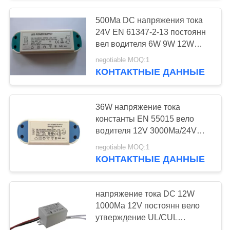
USB
500Ma DC напряжения тока
61
24V EN 61347-2-13 постоянн
Зарядное
вел водителя 6W 9W 12W
Downlight
negotiable MOQ:1
устройство для
КОНТАКТНЫЕ ДАННЫЕ
iPhone
36W напряжение тока
константы EN 55015 вело
водителя 12V 3000Ma/24V
79
1500Ma
negotiable MOQ:1
заряжатель
КОНТАКТНЫЕ ДАННЫЕ
автомобиля iphone
напряжение тока DC 12W
1000Ma 12V постоянн вело
утверждение UL/CUL
водителя панели