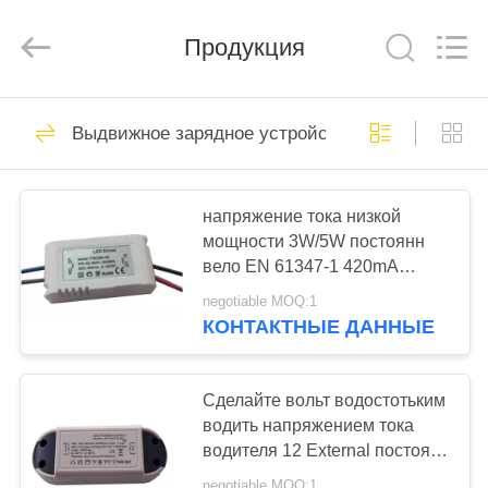
Mobile
Phone
Charger
Online
Продукция
Marketplace.
All
Rights
Reserved.
ДОМ
Developed
50
by
Выдвижное зарядное устройство Micro USB
ECER
Автомобильное
ПРОДУКТЫ
зарядное
напряжение тока низкой
устройство для
мощности 3W/5W постоянн
О
вело EN 61347-1 420mA
НАС
смартфона
водителя 12V
negotiable MOQ:1
КОНТАКТНЫЕ ДАННЫЕ
77
ПУТЕШЕСТВИЕ
Зарядное
ФАБРИКИ
Сделайте вольт водостотьким
водить напряжением тока
устройство для
водителя 12 External постоянн
ПРОВЕРКА
мобильных
30W 2500Ma IP65
negotiable MOQ:1