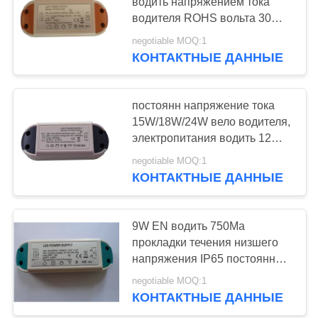
водить напряжением тока
устройство
водителя ROHS вольта 30W
постоянн UL 61000-3-2
negotiable MOQ:1
73
КОНТАКТНЫЕ ДАННЫЕ
Устройство для
передвижения USB
постоянн напряжение тока
15W/18W/24W вело водителя,
электропитания водить 12
вольтов водоустойчивого
negotiable MOQ:1
КОНТАКТНЫЕ ДАННЫЕ
50
Выдвижное
9W EN водить 750Ma
прокладки течения низшего
зарядное
напряжения IP65 постоянн
водителя 61000-3-2
устройство Micro
negotiable MOQ:1
КОНТАКТНЫЕ ДАННЫЕ