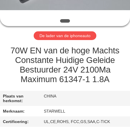
CONTACTEER
ONS
VERZOEK
De lader van de iphoneauto
OM EEN
CITAAT
70W EN van de hoge Machts
Constante Huidige Geleide
SITEMAP
Bestuurder 24V 2100Ma
Maximum 61347-1 1.8A
PRIVACY
POLICY
Plaats van
CHINA
herkomst:
Merknaam:
STARWELL
Certificering:
UL,CE,ROHS, FCC,GS,SAA,C-TICK