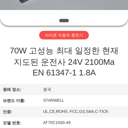
하
여
공
아이폰 자동차 충전기
장
70W 고성능 최대 일정한 현재
여
지도된 운전사 24V 2100Ma
행
EN 61347-1 1.8A
품
원래 장소:
중국
질
STARWELL
브랜드 이름:
관
UL,CE,ROHS, FCC,GS,SAA,C-TICK
인증:
리
AT70C1500-49
모델 번호: