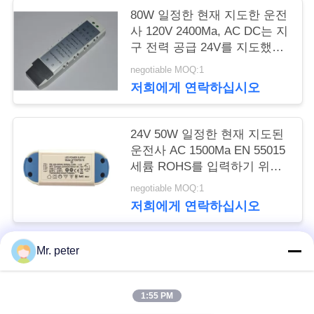
구
80W 일정한 현재 지도한 운전
사 120V 2400Ma, AC DC는 지
하
구 전력 공급 24V를 지도했습
니다
세
negotiable MOQ:1
저희에게 연락하십시오
요
24V 50W 일정한 현재 지도된
사
운전사 AC 1500Ma EN 55015
세륨 ROHS를 입력하기 위하
이
여
negotiable MOQ:1
트
저희에게 연락하십시오
맵
Mr. peter
모든
PRIVACY
1:55 PM
POLICY
스마트폰 자동차 충전기
휴대폰 여행용 충전기