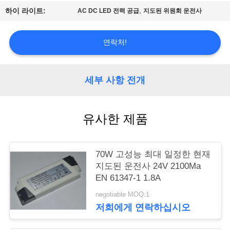
,
하이 라이트:
AC DC LED 전력 공급
지도된 위원회 운전사
연
락
연락처!
주
세
세부 사항 전개
요
유사한 제품
인
70W 고성능 최대 일정한 현재
용
지도된 운전사 24V 2100Ma
문
EN 61347-1 1.8A
negotiable MOQ:1
을
저희에게 연락하십시오
요