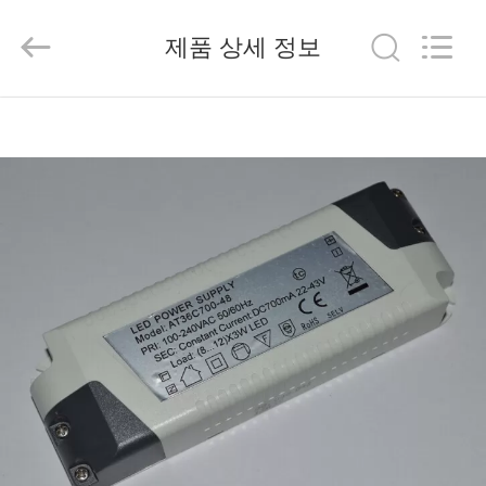
2014
-
2026
제품 상세 정보
China
Mobile
Phone
Charger
Online
집
Marketplace.
All
Rights
Reserved.
Developed
by
제
ECER
품
우
리
에
대