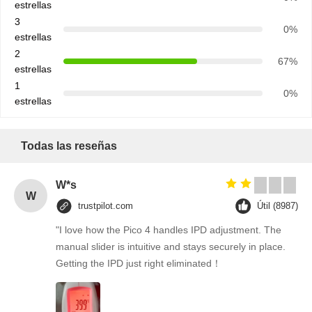
estrellas
3
0%
estrellas
2
67%
estrellas
1
0%
estrellas
Todas las reseñas
W*s
W
trustpilot.com
Útil (8987)
"I love how the Pico 4 handles IPD adjustment. The
manual slider is intuitive and stays securely in place.
Getting the IPD just right eliminated！