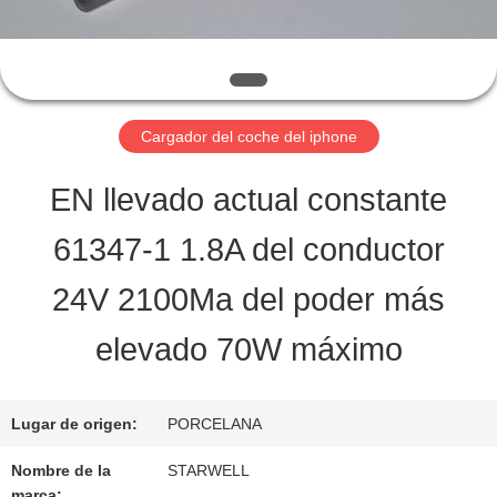
LA
FÁBRICA
Cargador del coche del iphone
CONTROL
EN llevado actual constante
DE
61347-1 1.8A del conductor
CALIDAD
24V 2100Ma del poder más
ÉNTRENOS
elevado 70W máximo
EN
Lugar de origen:
PORCELANA
CONTACTO
Nombre de la
STARWELL
CON
marca: