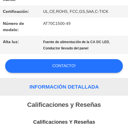
Certificación:
UL,CE,ROHS, FCC,GS,SAA,C-TICK
PIDA
Número de
AT70C1500-49
modelo:
UNA
Alta luz:
,
Fuente de alimentación de la CA DC LED
CITA
Conductor llevado del panel
MAPA
CONTACTO!
DEL
INFORMACIÓN DETALLADA
SITIO
Calificaciones y Reseñas
PRIVACY
Calificaciones Y Reseñas
POLICY