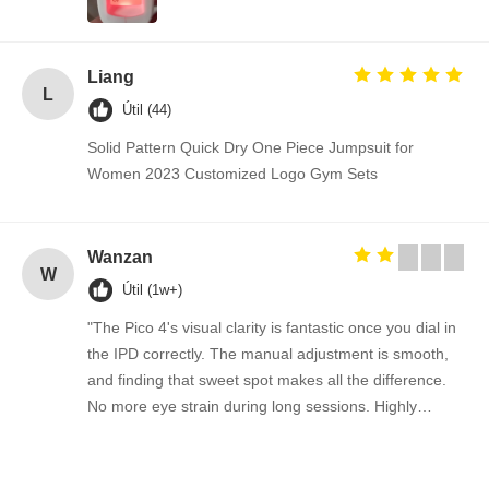
Liang
L
Útil (44)
Solid Pattern Quick Dry One Piece Jumpsuit for
Women 2023 Customized Logo Gym Sets
Wanzan
W
Útil (1w+)
"The Pico 4's visual clarity is fantastic once you dial in
the IPD correctly. The manual adjustment is smooth,
and finding that sweet spot makes all the difference.
No more eye strain during long sessions. Highly
recommend taking the time to set it up properly!""The
Pico 4's visual clarity is fantastic once you dial in the
IPD correctly. The manual adjustment is smooth, and