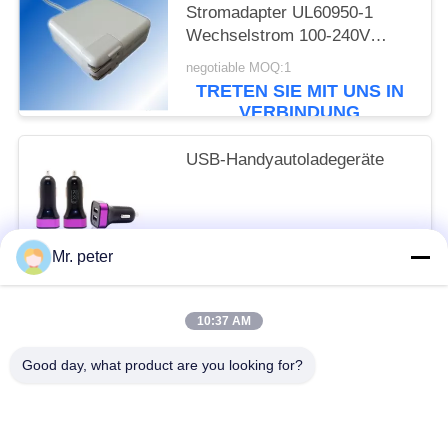
Stromadapter UL60950-1
Wechselstrom 100-240V
16.5V 3.65A
negotiable MOQ:1
TRETEN SIE MIT UNS IN
VERBINDUNG
USB-Handyautoladegeräte
negotiable MOQ:10pcs
Mr. peter
TRETEN SIE MIT UNS IN
VERBINDUNG
10:37 AM
Beliebte Kategorien
Alle
Good day, what product are you looking for?
Smartphone-Autoladegerät
Reiseladegerät Für Mobiltelefone