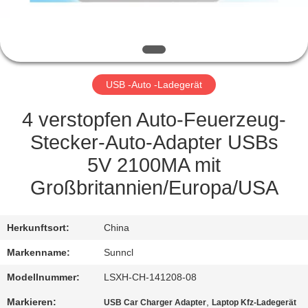
TRETEN
SIE
MIT
USB -Auto -Ladegerät
UNS
IN
4 verstopfen Auto-Feuerzeug-
VERBINDUNG
Stecker-Auto-Adapter USBs
5V 2100MA mit
FORDERN
Großbritannien/Europa/USA
SIE EIN
ZITAT
Herkunftsort:
China
Markenname:
Sunncl
SITEMAP
Modellnummer:
LSXH-CH-141208-08
Markieren:
,
USB Car Charger Adapter
Laptop Kfz-Ladegerät